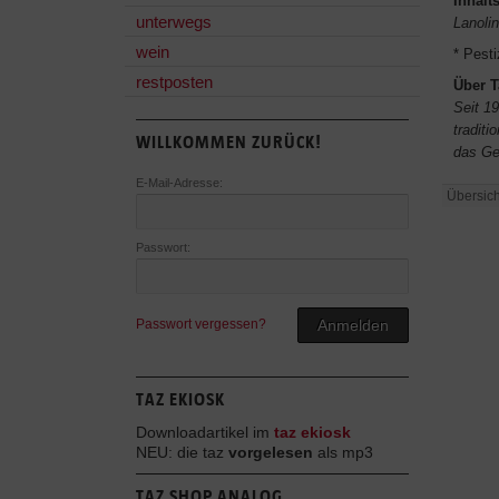
Inhalts
unterwegs
Lanoli
wein
* Pest
restposten
Über T
Seit 1
traditi
WILLKOMMEN ZURÜCK!
das Ge
E-Mail-Adresse:
Übersich
Passwort:
Passwort vergessen?
Anmelden
TAZ EKIOSK
Downloadartikel im
taz ekiosk
NEU: die taz
vorgelesen
als mp3
TAZ SHOP ANALOG