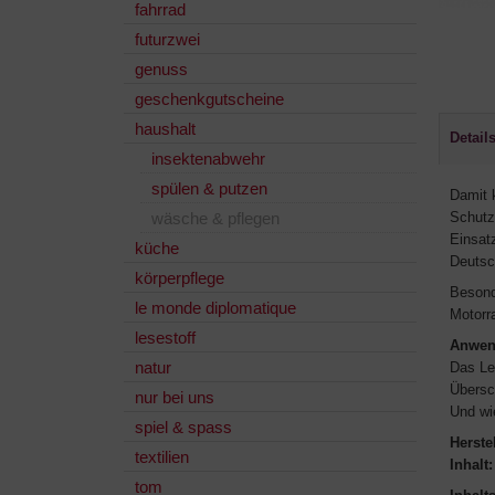
fahrrad
futurzwei
genuss
geschenkgutscheine
haushalt
Detail
insektenabwehr
spülen & putzen
Damit k
wäsche & pflegen
Schutz
Einsat
küche
Deutsc
körperpflege
Besond
le monde diplomatique
Motorr
lesestoff
Anwen
natur
Das Le
Übersc
nur bei uns
Und wie
spiel & spass
Herstel
textilien
Inhalt:
tom