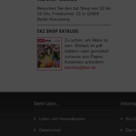
Besuchen Sie den taz Shop von 10 bis
18 Uhr, Friedrichstr. 21 in 10969
Berlin-Kreuzberg
TAZ SHOP KATALOG
Zu schön, um Ware zu
sein. Einfach im pdf
blättern oder gemütlich
zuhause aus Papier.
Kostenlos anfordern:
tazshop@taz.de
Mehr über...
Inform
Liefer- und Versandkosten
Bio-Ze
Datenschutz
Das t