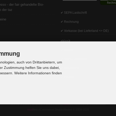
sso - der fair gehandelte Bio-
 der taz
✔ SEPA Lastschrift
eine
✔ Rechnung
✔ Vorkasse (bei Lieferland <> DE)
ekiosk
✔ Handy
timmung
✔ SEPA Lastschrift
ologien, auch von Drittanbietern, um
er Zustimmung helfen Sie uns dabei,
✔ Kreditkarte
bessern. Weitere Informationen finden
✔ PayPal
tazshop © 2026 | Template © 2009-2026 by
mod
ified eCommerce Shopsoftware
mod
ified eCommerce Shopsoftware © 2009-2026