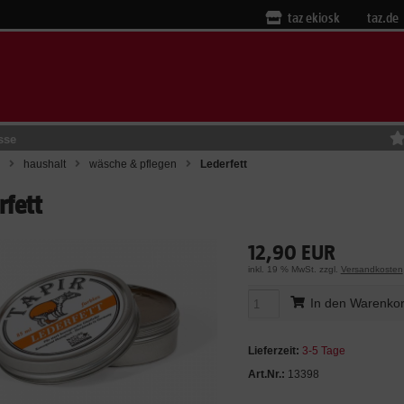
taz ekiosk
taz.de
sse
haushalt
wäsche & pflegen
Lederfett
rfett
12,90 EUR
inkl. 19 % MwSt. zzgl.
Versandkosten
In den Warenko
Lieferzeit:
3-5 Tage
Art.Nr.:
13398