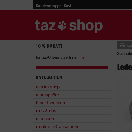
Kundengruppe:
Gast
Ka
10 % RABATT
Startseite
für taz-UnterstützerInnen
mehr ...
Lede
KATEGORIEN
neu im shop
atmosphäre
büro & wohnen
dies & das
draussen
einatmen & ausatmen