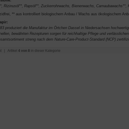
stoffe:
n*, Rizinusöl**, Rapsöl**, Zuckerrohrwachs, Bienenwachs, Carnaubawachs**, 
izidfrei, ** aus kontrolliert biologischem Anbau / Wachs aus ökologischem An
apir:
983 produziert die Manufaktur im Örtchen Dassel in Niedersachsen hochwertig
onellen, bewährten Rezepturen sorgen für reichhaltige Pflege und verlässliche
samtsortiment streng nach dem Nature-Care-Product-Standard (NCP) zertifizi
t
| Artikel
4 von 8
in dieser Kategorie