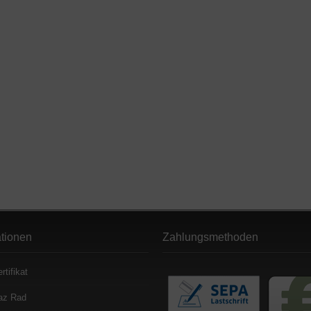
ationen
Zahlungsmethoden
rtifikat
az Rad