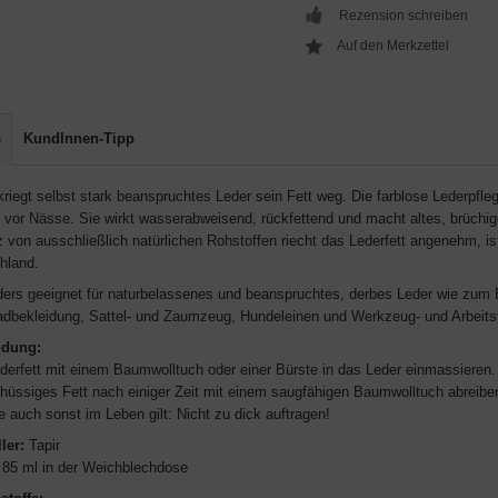
Rezension schreiben
s
KundInnen-Tipp
riegt selbst stark beanspruchtes Leder sein Fett weg. Die farblose Lederpfleg
 vor Nässe. Sie wirkt wasserabweisend, rückfettend und macht altes, brüchi
z von ausschließlich natürlichen Rohstoffen riecht das Lederfett angenehm, i
hland.
ers geeignet für naturbelassenes und beanspruchtes, derbes Leder wie zum 
adbekleidung, Sattel- und Zaumzeug, Hundeleinen und Werkzeug- und Arbeits
dung:
derfett mit einem Baumwolltuch oder einer Bürste in das Leder einmassieren. 
hüssiges Fett nach einiger Zeit mit einem saugfähigen Baumwolltuch abreibe
 auch sonst im Leben gilt: Nicht zu dick auftragen!
ler:
Tapir
85 ml in der Weichblechdose