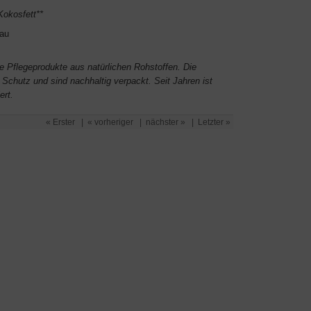
Kokosfett**
bau
e Pflegeprodukte aus natürlichen Rohstoffen. Die
n Schutz und sind nachhaltig verpackt. Seit Jahren ist
ert.
« Erster
|
« vorheriger
|
nächster »
|
Letzter »