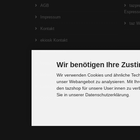
AGB
tazpre
Espresso
Impressum
taz W
Kontakt
ekiosk Kontakt
Widerrufsrecht
Wir benötigen Ihre Zus
Widerrufsformular
Rabatt
Wir verwenden Cookies und ähnliche Techn
unser Webangebot zu analysieren. Mit Ihr
Lieferzeit
den tazshop für unsere User:innen zu ver
Sie in unserer Datenschutzerklärung.
Cookie Einstellungen