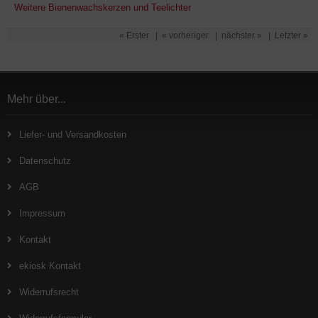
Weitere Bienenwachskerzen und Teelichter
« Erster
|
« vorheriger
|
nächster »
|
Letzter »
Mehr über...
Liefer- und Versandkosten
Datenschutz
AGB
Impressum
Kontakt
ekiosk Kontakt
Widerrufsrecht