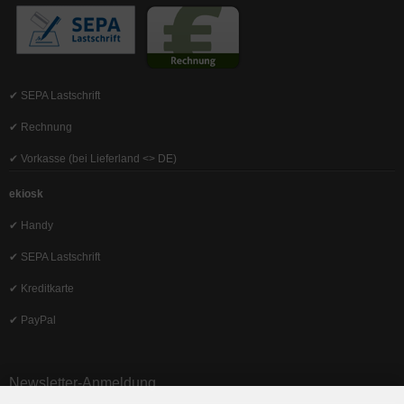
✔ SEPA Lastschrift
✔ Rechnung
✔ Vorkasse (bei Lieferland <> DE)
ekiosk
✔ Handy
✔ SEPA Lastschrift
✔ Kreditkarte
✔ PayPal
Newsletter-Anmeldung