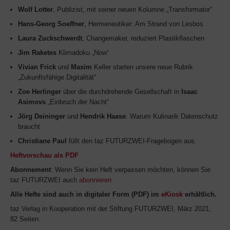
Wolf Lotter
, Publizist, mit seiner neuen Kolumne „Transformator“
Hans-Georg Soeffner
, Hermeneutiker: Am Strand von Lesbos
Laura Zuckschwerdt
, Changemaker, reduziert Plastikflaschen
Jim Raketes
Klimadoku „Now“
Vivian Frick
und
Maxim
Keller starten unsere neue Rubrik
„Zukunftsfähige Digitalität“
Zoe Herlinger
über die durchdrehende Gesellschaft in
Isaac
Asimovs
„Einbruch der Nacht“
Jörg Deininger
und
Hendrik Haase
: Warum Kulinarik Datenschutz
braucht
Christiane Paul
füllt den taz FUTURZWEI-Fragebogen aus.
Heftvorschau als PDF
Abonnement
: Wenn Sie kein Heft verpassen möchten, können Sie
taz FUTURZWEI auch
abonnieren
Alle Hefte sind auch in digitaler Form (PDF) im
eKiosk
erhältlich.
taz Verlag in Kooperation mit der Stiftung FUTURZWEI, März 2021,
82 Seiten.