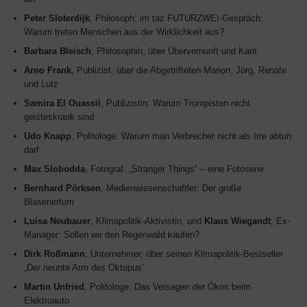
Peter Sloterdijk
, Philosoph, im taz FUTURZWEI-Gespräch:
Warum treten Menschen aus der Wirklichkeit aus?
Barbara Bleisch
, Philosophin, über Übervernunft und Kant
Arno Frank
, Publizist, über die Abgetrifteten Marion, Jörg, Renate
und Lutz
Samira El Ouassil
, Publizistin: Warum Trumpisten nicht
geisteskrank sind
Udo Knapp
, Politologe: Warum man Verbrecher nicht als Irre abtun
darf
Max Slobodda
, Fotograf: „Stranger Things“ – eine Fotoserie
Bernhard Pörksen
, Medienwissenschaftler: Der große
Blasenirrtum
Luisa Neubauer
, Klimapolitik-Aktivistin, und
Klaus Wiegandt
, Ex-
Manager: Sollen wir den Regenwald kaufen?
Dirk Roßmann
, Unternehmer, über seinen Klimapolitik-Bestseller
„Der neunte Arm des Oktopus“
Martin Unfried
, Politologe: Das Versagen der Ökos beim
Elektroauto