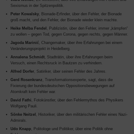
Sexismus in der Spitzenpolitik.
Peter Kowalsky
, Bionade-Erfinder, über den Fehler, der Bionade
groß macht, und den Fehler, der Bionade wieder klein machte.
Heike Melba Fendel
, Publizistin, über den Fehler, immer „kämpfen“
zu wollen – gegen Tod, gegen Corona, gegen rechts, gegen Männer.
Jagoda Marinić
, Changemaker, über ihre Erfahrungen bei einem
Veränderungsprojekt in Heidelberg.
Annalena Schmidt
, Stadträtin, über ihre Erfahrungen beim
Versuch, einen Rechtsruck in Bautzen zu verhindern.
Alfred Dorfer
, Satiriker, über seinen Fehler des Jahres.
Gerd Rosenkranz
, Transformationsexperte, sagt, dass die
Fixierung der bundesdeutschen Oppositionsbewegungen auf
Atomkraft kein Fehler war.
David Fathi
, Fotokünstler, über den Fehlermythos des Physikers
Wolfgang Pauli.
Sönke Neitzel
, Historiker, über den militärischen Fehler eines Nazi-
Admirals.
Udo Knapp
, Politologe und Politiker, über eine Politik ohne