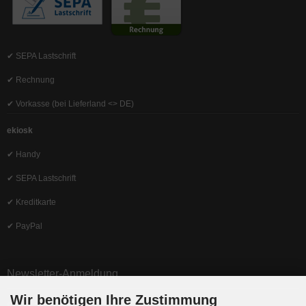
✔ SEPA Lastschrift
✔ Rechnung
✔ Vorkasse (bei Lieferland <> DE)
ekiosk
✔ Handy
✔ SEPA Lastschrift
✔ Kreditkarte
✔ PayPal
Newsletter-Anmeldung
Wir benötigen Ihre Zustimmung