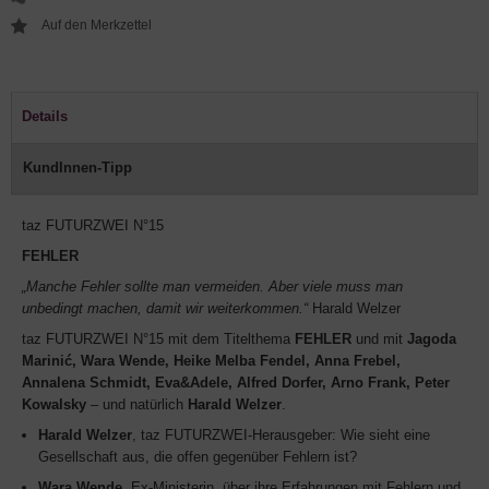
Details
KundInnen-Tipp
taz FUTURZWEI N°15
FEHLER
„Manche Fehler sollte man vermeiden. Aber viele muss man
unbedingt machen, damit wir weiterkommen.“
Harald Welzer
taz FUTURZWEI N°15 mit dem Titelthema
FEHLER
und mit
Jagoda
Marinić, Wara Wende, Heike Melba Fendel, Anna Frebel,
Annalena Schmidt, Eva&Adele, Alfred Dorfer, Arno Frank, Peter
Kowalsky
– und natürlich
Harald Welzer
.
Harald Welzer
, taz FUTURZWEI-Herausgeber: Wie sieht eine
Gesellschaft aus, die offen gegenüber Fehlern ist?
Wara Wende
, Ex-Ministerin, über ihre Erfahrungen mit Fehlern und