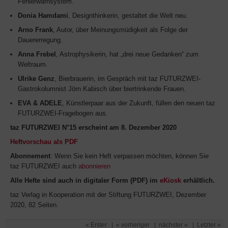
Fehlerwarnsystem.
Donia Hamdami
, Designthinkerin, gestaltet die Welt neu.
Arno Frank
, Autor, über Meinungsmüdigkeit als Folge der
Dauererregung.
Anna Frebel
, Astrophysikerin, hat „drei neue Gedanken“ zum
Weltraum.
Ulrike Genz
, Bierbrauerin, im Gespräch mit taz FUTURZWEI-
Gastrokolumnist Jörn Kabisch über biertrinkende Frauen.
EVA & ADELE
, Künstlerpaar aus der Zukunft, füllen den neuen taz
FUTURZWEI-Fragebogen aus.
taz FUTURZWEI N°15 erscheint am 8. Dezember 2020
Heftvorschau als PDF
Abonnement
: Wenn Sie kein Heft verpassen möchten, können Sie
taz FUTURZWEI auch
abonnieren
Alle Hefte sind auch in digitaler Form (PDF) im
eKiosk
erhältlich.
taz Verlag in Kooperation mit der Stiftung FUTURZWEI, Dezember
2020, 82 Seiten.
« Erster
|
« vorheriger
|
nächster »
|
Letzter »