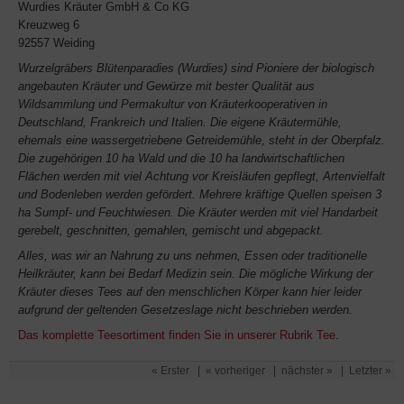
Wurdies Kräuter GmbH & Co KG
Kreuzweg 6
92557 Weiding
Wurzelgräbers Blütenparadies (Wurdies) sind Pioniere der biologisch
angebauten Kräuter und Gewürze mit bester Qualität aus
Wildsammlung und Permakultur von Kräuterkooperativen in
Deutschland, Frankreich und Italien. Die eigene Kräutermühle,
ehemals eine wassergetriebene Getreidemühle, steht in der Oberpfalz.
Die zugehörigen 10 ha Wald und die 10 ha landwirtschaftlichen
Flächen werden mit viel Achtung vor Kreisläufen gepflegt, Artenvielfalt
und Bodenleben werden gefördert. Mehrere kräftige Quellen speisen 3
ha Sumpf- und Feuchtwiesen. Die Kräuter werden mit viel Handarbeit
gerebelt, geschnitten, gemahlen, gemischt und abgepackt.
Alles, was wir an Nahrung zu uns nehmen, Essen oder traditionelle
Heilkräuter, kann bei Bedarf Medizin sein. Die mögliche Wirkung der
Kräuter dieses Tees auf den menschlichen Körper kann hier leider
aufgrund der geltenden Gesetzeslage nicht beschrieben werden.
Das komplette Teesortiment finden Sie in unserer Rubrik Tee
.
« Erster
|
« vorheriger
|
nächster »
|
Letzter »