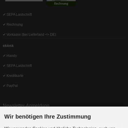
✔ SEPA Lastschrift
✔ Rechnung
✔ Vorkasse (bei Lieferland <> DE)
ekiosk
✔ Handy
✔ SEPA Lastschrift
✔ Kreditkarte
✔ PayPal
Newsletter-Anmeldung
Wir benötigen Ihre Zustimmung
E-Mail-Adresse: