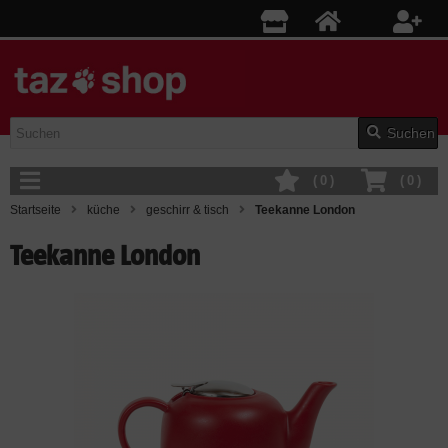
Suchen
(
0
)
(
0
)
Startseite
küche
geschirr & tisch
Teekanne London
Teekanne London