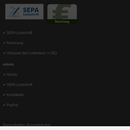
✔ SEPA Lastschrift
✔ Rechnung
✔ Vorkasse (bei Lieferland <> DE)
ekiosk
✔ Handy
✔ SEPA Lastschrift
✔ Kreditkarte
✔ PayPal
Newsletter-Anmeldung