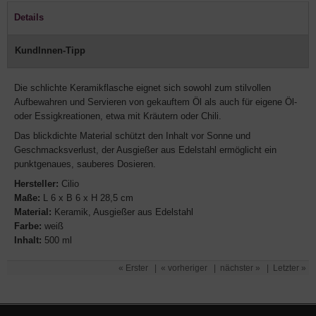
Details
KundInnen-Tipp
Die schlichte Keramikflasche eignet sich sowohl zum stilvollen
Aufbewahren und Servieren von gekauftem Öl als auch für eigene Öl-
oder Essigkreationen, etwa mit Kräutern oder Chili.
Das blickdichte Material schützt den Inhalt vor Sonne und
Geschmacksverlust, der Ausgießer aus Edelstahl ermöglicht ein
punktgenaues, sauberes Dosieren.
Hersteller:
Cilio
Maße:
L 6 x B 6 x H 28,5 cm
Material:
Keramik, Ausgießer aus Edelstahl
Farbe:
weiß
Inhalt:
500 ml
« Erster
|
« vorheriger
|
nächster »
|
Letzter »