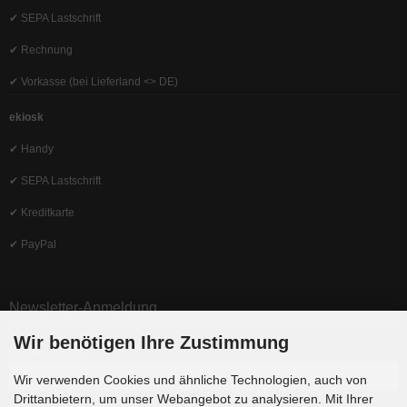
✔ SEPA Lastschrift
✔ Rechnung
✔ Vorkasse (bei Lieferland <> DE)
ekiosk
✔ Handy
✔ SEPA Lastschrift
✔ Kreditkarte
✔ PayPal
Newsletter-Anmeldung
Wir benötigen Ihre Zustimmung
E-Mail-Adresse:
Wir verwenden Cookies und ähnliche Technologien, auch von
Drittanbietern, um unser Webangebot zu analysieren. Mit Ihrer