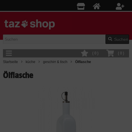
Suchen
(
0
)
(
0
)
Startseite
küche
geschirr & tisch
Ölflasche
Ölflasche