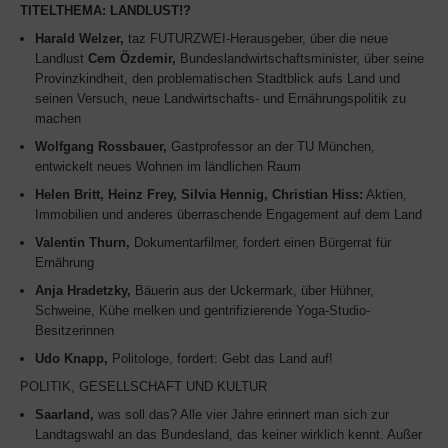
TITELTHEMA: LANDLUST!?
Harald Welzer,
taz FUTURZWEI-Herausgeber, über die neue
Landlust
Cem Özdemir,
Bundeslandwirtschaftsminister, über seine
Provinzkindheit, den problematischen Stadtblick aufs Land und
seinen Versuch, neue Landwirtschafts- und Ernährungspolitik zu
machen
Wolfgang Rossbauer,
Gastprofessor an der TU München,
entwickelt neues Wohnen im ländlichen Raum
Helen Britt, Heinz Frey, Silvia Hennig, Christian Hiss:
Aktien,
Immobilien und anderes überraschende Engagement auf dem Land
Valentin Thurn,
Dokumentarfilmer, fordert einen Bürgerrat für
Ernährung
Anja Hradetzky,
Bäuerin aus der Uckermark, über Hühner,
Schweine, Kühe melken und gentrifizierende Yoga-Studio-
Besitzerinnen
Udo Knapp,
Politologe, fordert: Gebt das Land auf!
POLITIK, GESELLSCHAFT UND KULTUR
Saarland,
was soll das? Alle vier Jahre erinnert man sich zur
Landtagswahl an das Bundesland, das keiner wirklich kennt. Außer