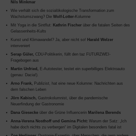
Nils Minkmar
Wie verhält sich die sozialökologische Transformation zum
Wachstumszwang? Die
Wolf-Lotter-
Kolumne
Mit Yoga in die Sintflut:
Kathrin Fischer
über die fatalen Seiten des
Gelassenheits-Kults
Kunst und Klimawandel? Ja, aber nicht so!
Harald Welzer
interveniert
Serap Güler,
CDU-Politikerin, füllt den taz FUTURZWEI-
Fragebogen aus
Martin Unfried,
E-Autotester, testet ein superbilliges Elektroauto
(genau: Dacia!).
Arno Frank,
Publizist, hat eine neue Kolumne: Nachrichten aus
dem falschen Leben
Jörn Kabisch,
Gastrokolumnist, über die pandemische
Neuerfindung der Gastronomie
Dana Giesecke
über die Grüne Influencerin
Marilena Berends
Anna-Verena Nosthoff und Gemina Picht:
Warum der Satz: „Ich
habe doch nichts zu verbergen“ im Digitalen besonders fatal ist
Zoe Herlinger,
Dystopie-Expertin, über Menschen, die gern andere