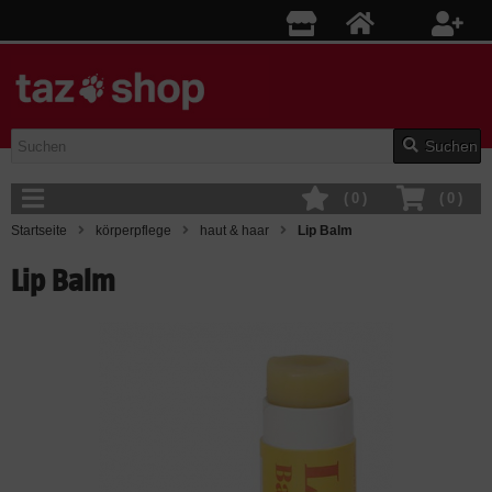
Suchen
(
0
)
(
0
)
Startseite
körperpflege
haut & haar
Lip Balm
Lip Balm