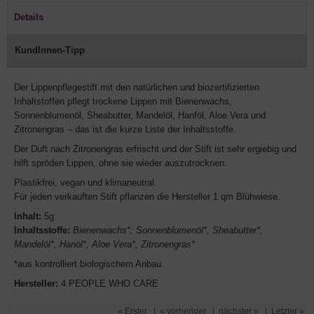
Details
KundInnen-Tipp
Der Lippenpflegestift mit den natürlichen und biozertifizierten
Inhaltstoffen pflegt trockene Lippen mit Bienenwachs,
Sonnenblumenöl, Sheabutter, Mandelöl, Hanföl, Aloe Vera und
Zitronengras – das ist die kurze Liste der Inhaltsstoffe.
Der Duft nach Zitronengras erfrischt und der Stift ist sehr ergiebig und
hilft spröden Lippen, ohne sie wieder auszutrocknen.
Plastikfrei, vegan und klimaneutral.
Für jeden verkauften Stift pflanzen die Hersteller 1 qm Blühwiese.
Inhalt:
5g
Inhaltsstoffe:
Bienenwachs*, Sonnenblumenöl*, Sheabutter*,
Mandelöl*, Hanöl*, Aloe Vera*, Zitronengras*
*aus kontrolliert biologischem Anbau
Hersteller:
4 PEOPLE WHO CARE
« Erster
|
« vorheriger
|
nächster »
|
Letzter »