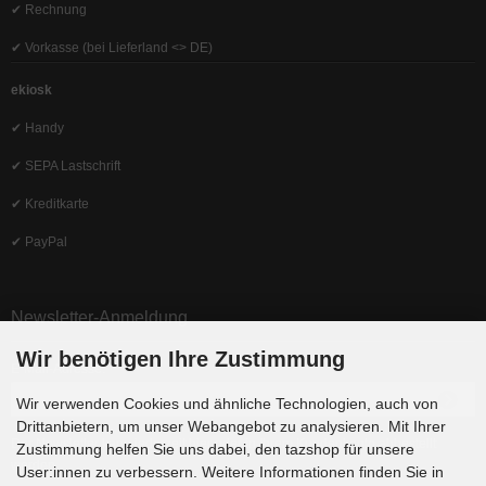
✔ Rechnung
✔ Vorkasse (bei Lieferland <> DE)
ekiosk
✔ Handy
✔ SEPA Lastschrift
✔ Kreditkarte
✔ PayPal
Newsletter-Anmeldung
Wir benötigen Ihre Zustimmung
E-Mail-Adresse:
Wir verwenden Cookies und ähnliche Technologien, auch von
Drittanbietern, um unser Webangebot zu analysieren. Mit Ihrer
Der Newsletter kann jederzeit hier oder in Ihrem Kundenkonto abbestellt
Zustimmung helfen Sie uns dabei, den tazshop für unsere
werden.
User:innen zu verbessern. Weitere Informationen finden Sie in