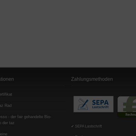
ationen
Zahlungsmethoden
rtifikat
az Rad
sso - der fair gehandelte Bio-
 der taz
✔ SEPA Lastschrift
eine