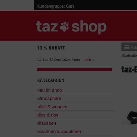
Kundengruppe:
Gast
Ka
10 % RABATT
Startseite
für taz-UnterstützerInnen
mehr ...
taz-
KATEGORIEN
neu im shop
atmosphäre
büro & wohnen
dies & das
draussen
einatmen & ausatmen