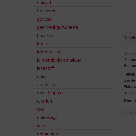
fahrrad
futurzwei
genuss
geschenkgutscheine
haushalt
Detail
küche
körperpflege
Diese B
le monde diplomatique
Portem
Exklus
lesestoff
Farbe:
natur
Größe 
nur bei uns
Materi
spiel & spass
Schnall
textilien
Text u
tom
Übersich
unterwegs
wein
restposten