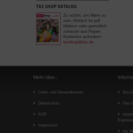
TAZ SHOP KATALOG
Zu schön, um Ware zu
sein. Einfach im pdf
blättern oder gemütlich
zuhause aus Papier.
Kostenlos anfordern:
tazshop@taz.de
Mehr über...
Inform
Liefer- und Versandkosten
Bio-Ze
Datenschutz
Das t
AGB
tazpre
Espresso
Impressum
taz W