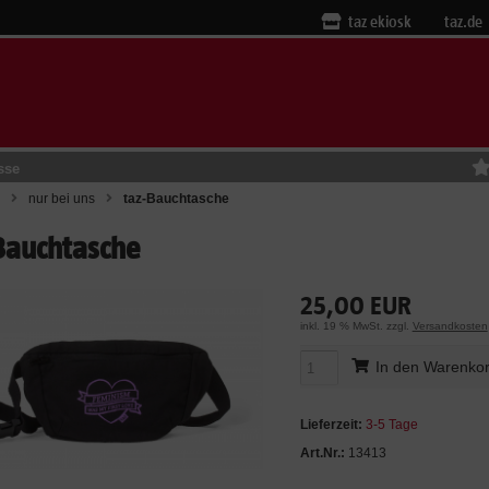
taz ekiosk
taz.de
sse
nur bei uns
taz-Bauchtasche
Bauchtasche
25,00 EUR
inkl. 19 % MwSt. zzgl.
Versandkosten
In den Warenko
Lieferzeit:
3-5 Tage
Art.Nr.:
13413