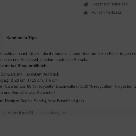
Rezension schreiben
s
KundInnen-Tipp
auchtasche ist für alle, die ihr feministisches Herz am linken Fleck tragen wol
onnaie und Schlüssel, sondern auch eine Botschaft.
iv im taz Shop erhältlich!
Schwarz mit lila-pinkem Aufdruck
(ca.):
B 28 cm, H 15 cm, T 6 cm
al:
Canvas aus 80 % recycelter Baumwolle und 20 % recyceltem Polyester. G
e und Versteller aus Kunststoff
nd Design:
Sophie Sandig, Max Buschfeld (taz)
t
| Artikel
8 von 71
in dieser Kategorie