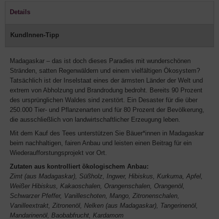
Details
KundInnen-Tipp
Madagaskar – das ist doch dieses Paradies mit wunderschönen
Stränden, satten Regenwäldern und einem vielfältigen Ökosystem?
Tatsächlich ist der Inselstaat eines der ärmsten Länder der Welt und
extrem von Abholzung und Brandrodung bedroht. Bereits 90 Prozent
des ursprünglichen Waldes sind zerstört. Ein Desaster für die über
250.000 Tier- und Pflanzenarten und für 80 Prozent der Bevölkerung,
die ausschließlich von landwirtschaftlicher Erzeugung leben.
Mit dem Kauf des Tees unterstützen Sie Bäuer*innen in Madagaskar
beim nachhaltigen, fairen Anbau und leisten einen Beitrag für ein
Wiederaufforstungsprojekt vor Ort.
Zutaten aus kontrolliert ökologischem Anbau:
Zimt (aus Madagaskar), Süßholz, Ingwer, Hibiskus, Kurkuma, Apfel,
Weißer Hibiskus, Kakaoschalen, Orangenschalen, Orangenöl,
Schwarzer Pfeffer, Vanilleschoten, Mango, Zitronenschalen,
Vanilleextrakt, Zitronenöl, Nelken (aus Madagaskar), Tangerinenöl,
Mandarinenöl, Baobabfrucht, Kardamom