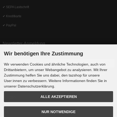
✔ SEPA Lastschrift
✔ Kreditkarte
✔ PayPal
Newsletter-Anmeldung
Wir benötigen Ihre Zustimmung
E-Mail-Adresse:
Wir verwenden Cookies und ähnliche Technologien, auch von
Drittanbietern, um unser Webangebot zu analysieren. Mit Ihrer
Der Newsletter kann jederzeit hier oder in Ihrem Kundenkonto abbestellt
Zustimmung helfen Sie uns dabei, den tazshop für unsere
werden.
User:innen zu verbessern. Weitere Informationen finden Sie in
unserer Datenschutzerklärung.
ALLE AKZEPTIEREN
Folgen
NUR NOTWENDIGE