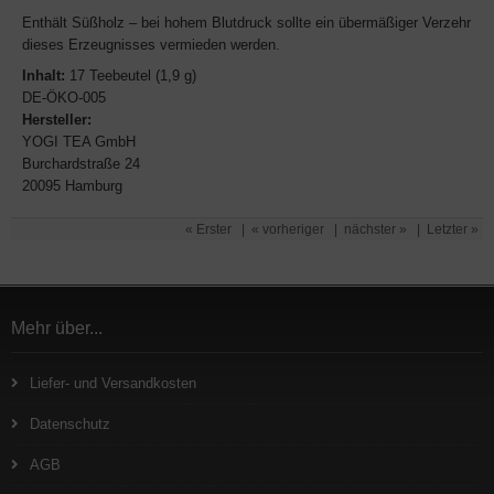
Enthält Süßholz – bei hohem Blutdruck sollte ein übermäßiger Verzehr
dieses Erzeugnisses vermieden werden.
Inhalt:
17 Teebeutel (1,9 g)
DE-ÖKO-005
Hersteller:
YOGI TEA GmbH
Burchardstraße 24
20095 Hamburg
« Erster
|
« vorheriger
|
nächster »
|
Letzter »
Mehr über...
Liefer- und Versandkosten
Datenschutz
AGB