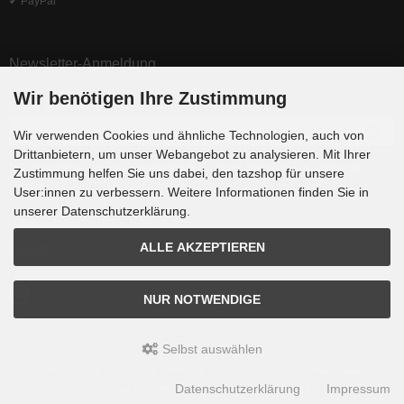
✔ PayPal
Newsletter-Anmeldung
Wir benötigen Ihre Zustimmung
E-Mail-Adresse:
Wir verwenden Cookies und ähnliche Technologien, auch von
Drittanbietern, um unser Webangebot zu analysieren. Mit Ihrer
Der Newsletter kann jederzeit hier oder in Ihrem Kundenkonto abbestellt
Zustimmung helfen Sie uns dabei, den tazshop für unsere
werden.
User:innen zu verbessern. Weitere Informationen finden Sie in
unserer Datenschutzerklärung.
ALLE AKZEPTIEREN
Folgen
NUR NOTWENDIGE
Selbst auswählen
tazshop © 2026 | Template © 2009-2026 by
mod
ified eCommerce Shopsoftware
Datenschutzerklärung
Impressum
mod
ified eCommerce Shopsoftware © 2009-2026