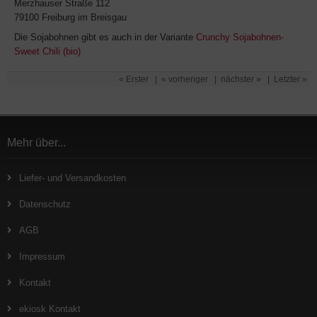
Merzhauser Straße 112
79100 Freiburg im Breisgau
Die Sojabohnen gibt es auch in der Variante
Crunchy Sojabohnen-
Sweet Chili (bio)
« Erster
|
« vorheriger
|
nächster »
|
Letzter »
Mehr über...
Liefer- und Versandkosten
Datenschutz
AGB
Impressum
Kontakt
ekiosk Kontakt