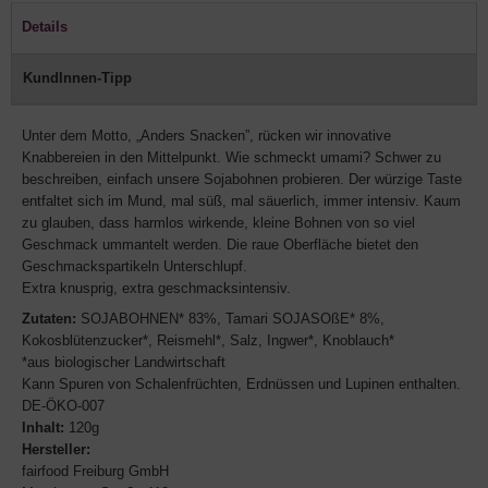
Details
KundInnen-Tipp
Unter dem Motto, „Anders Snacken”, rücken wir innovative
Knabbereien in den Mittelpunkt. Wie schmeckt umami? Schwer zu
beschreiben, einfach unsere Sojabohnen probieren. Der würzige Taste
entfaltet sich im Mund, mal süß, mal säuerlich, immer intensiv. Kaum
zu glauben, dass harmlos wirkende, kleine Bohnen von so viel
Geschmack ummantelt werden. Die raue Oberfläche bietet den
Geschmackspartikeln Unterschlupf.
Extra knusprig, extra geschmacksintensiv.
Zutaten:
SOJABOHNEN* 83%, Tamari SOJASOßE* 8%,
Kokosblütenzucker*, Reismehl*, Salz, Ingwer*, Knoblauch*
*aus biologischer Landwirtschaft
Kann Spuren von Schalenfrüchten, Erdnüssen und Lupinen enthalten.
DE-ÖKO-007
Inhalt:
120g
Hersteller:
fairfood Freiburg GmbH