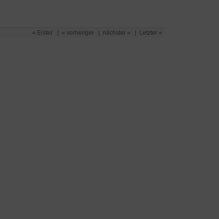
« Erster
|
« vorheriger
|
nächster »
|
Letzter »