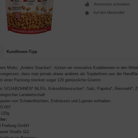
Rezension schreiben
s
KundInnen-Tipp
dem Motto, „Anders Snacken”, rücken wir innovative Knabbereien in den Mittel
 vergessen, dass man jemals etwas anderes als Sojabohnen aus der Handfläc
 in einer Packung stecken sogar 120 genüssliche Gramm.
n:
SOJABOHNEN* 84,5%, Kokosblütenzucker*, Salz, Paprika*, Reismehl*, Zwi
ologischer Landwirtschaft
puren von Schalenfrüchten, Erdnüssen und Lupinen enthalten.
O-007
120g
ler:
od Freiburg GmbH
user Straße 112
Freiburg im Breisgau