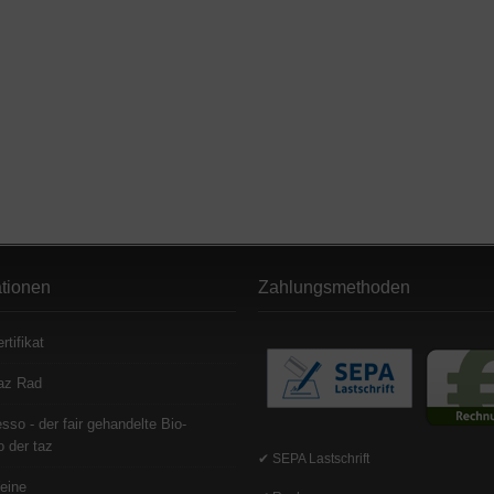
ationen
Zahlungsmethoden
rtifikat
az Rad
sso - der fair gehandelte Bio-
 der taz
✔ SEPA Lastschrift
eine