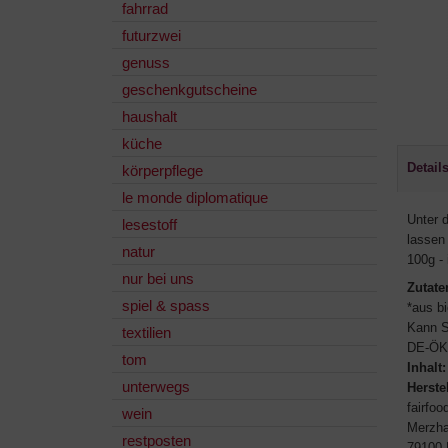
fahrrad
futurzwei
genuss
geschenkgutscheine
haushalt
küche
Detail
körperpflege
le monde diplomatique
Unter 
lesestoff
lassen
natur
100g -
nur bei uns
Zutate
spiel & spass
*aus bi
Kann S
textilien
DE-ÖK
tom
Inhalt:
unterwegs
Herstel
fairfo
wein
Merzha
restposten
79100 