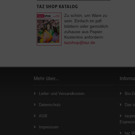
TAZ SHOP KATALOG
Zu schön, um Ware zu
sein. Einfach im pdf
blättern oder gemütlich
zuhause aus Papier.
Kostenlos anfordern:
tazshop@taz.de
Mehr über...
Inform
Liefer- und Versandkosten
Bio-Ze
Datenschutz
Das t
AGB
tazpre
Espresso
Impressum
taz W