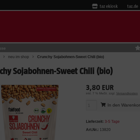
taz ekiosk
taz.de
sse
neu im shop
Crunchy Sojabohnen-Sweet Chili (bio)
chy Sojabohnen-Sweet Chili (bio)
3,80 EUR
inkl. 7 % MwSt. zzgl.
Versandkosten
In den Warenko
Lieferzeit:
3-5 Tage
Art.Nr.:
13820