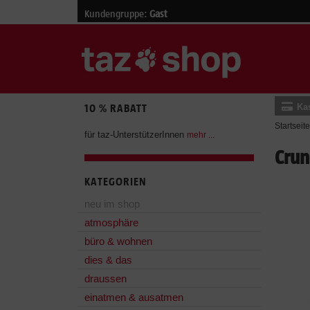
Kundengruppe:
Gast
Ka
10 % RABATT
Startseite
für taz-UnterstützerInnen
mehr ...
Crun
KATEGORIEN
neu im shop
atmosphäre
büro & wohnen
dies & das
draussen
einatmen & ausatmen