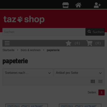
Suchen
(
0
)
(
0
)
Startseite
büro & wohnen
papeterie
papeterie
Sortieren nach ...
Artikel pro Seite
Seiten:
1