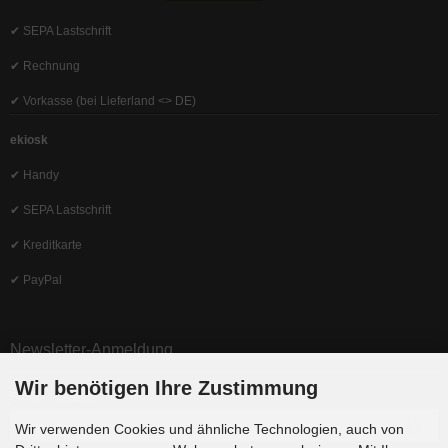
✔ SEPA Lastschrift
✔ Rechnung
✔ Vorkasse (bei Lieferland <> DE)
ekiosk
✔ Handy
✔ SEPA Lastschrift
✔ Kreditkarte
✔ PayPal
Newsletter-Anmeldung
Wir benötigen Ihre Zustimmung
E-Mail-Adresse:
Wir verwenden Cookies und ähnliche Technologien, auch von