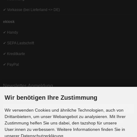
✔ Vorkasse (bei Lieferland <> DE)
ekiosk
✔ Handy
✔ SEPA Lastschrift
✔ Kreditkarte
✔ PayPal
Newsletter-Anmeldung
Wir benötigen Ihre Zustimmung
E-Mail-Adresse:
Wir verwenden Cookies und ähnliche Technologien, auch von
Drittanbietern, um unser Webangebot zu analysieren. Mit Ihrer
Der Newsletter kann jederzeit hier oder in Ihrem Kundenkonto abbestellt
Zustimmung helfen Sie uns dabei, den tazshop für unsere
werden.
User:innen zu verbessern. Weitere Informationen finden Sie in
unserer Datenschutzerklärung.