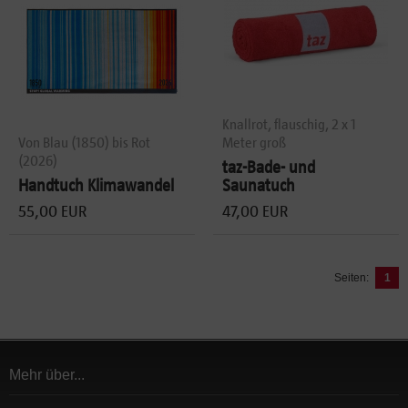
Knallrot, flauschig, 2 x 1
Von Blau (1850) bis Rot
Meter groß
(2026)
taz-Bade- und
Handtuch Klimawandel
Saunatuch
55,00 EUR
47,00 EUR
Seiten:
1
Mehr über...