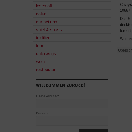
Cuvrys
lesestoff
10997 
natur
Das St
nur bei uns
direkte
spiel & spass
förder
textilien
Weiter
tom
Übersich
unterwegs
wein
restposten
WILLKOMMEN ZURÜCK!
E-Mail-Adresse:
Passwort: