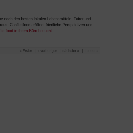
he nach den besten lokalen Lebensmitteln. Fairer und
raus. Conflictfood eröffnet friedliche Perspektiven und
ictfood in ihrem Büro besucht.
« Erster
|
« vorheriger
|
nächster »
|
Letzter »