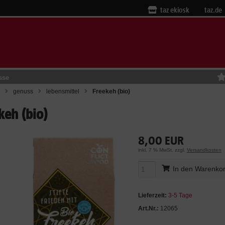
taz ekiosk
taz.de
sse
genuss
lebensmittel
Freekeh (bio)
keh (bio)
8,00 EUR
inkl. 7 % MwSt. zzgl.
Versandkosten
In den Warenko
Lieferzeit:
3-5 Tage
Art.Nr.:
12065