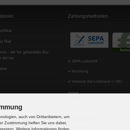
ationen
Zahlungsmethoden
rtifikat
az Rad
sso - der fair gehandelte Bio-
 der taz
✔ SEPA Lastschrift
eine
✔ Rechnung
✔ Vorkasse (bei Lieferland <> DE)
ekiosk
✔ Handy
timmung
✔ SEPA Lastschrift
ologien, auch von Drittanbietern, um
er Zustimmung helfen Sie uns dabei,
✔ Kreditkarte
bessern. Weitere Informationen finden