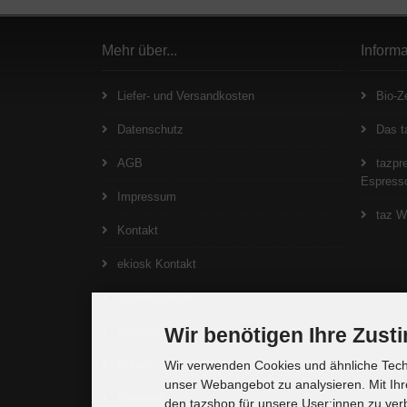
Mehr über...
Inform
Liefer- und Versandkosten
Bio-Ze
Datenschutz
Das t
AGB
tazpre
Espresso
Impressum
taz W
Kontakt
ekiosk Kontakt
Widerrufsrecht
Wir benötigen Ihre Zus
Widerrufsformular
Rabatt
Wir verwenden Cookies und ähnliche Techn
unser Webangebot zu analysieren. Mit Ihr
Lieferzeit
den tazshop für unsere User:innen zu ver