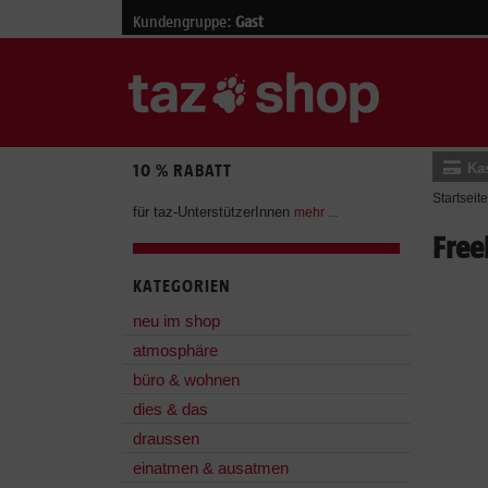
Kundengruppe:
Gast
Ka
10 % RABATT
Startseite
für taz-UnterstützerInnen
mehr ...
Free
KATEGORIEN
neu im shop
atmosphäre
büro & wohnen
dies & das
draussen
einatmen & ausatmen