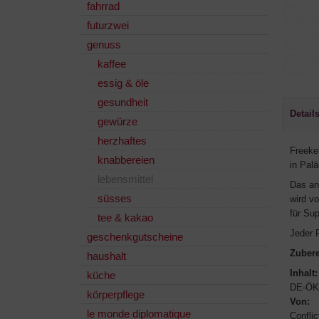
fahrrad
futurzwei
genuss
kaffee
essig & öle
gesundheit
Detail
gewürze
herzhaftes
Freekeh
knabbereien
in Pal
lebensmittel
Das an
süsses
wird v
für Sup
tee & kakao
Jeder 
geschenkgutscheine
Zubere
haushalt
Inhalt:
küche
DE-ÖK
körperpflege
Von:
le monde diplomatique
Confli