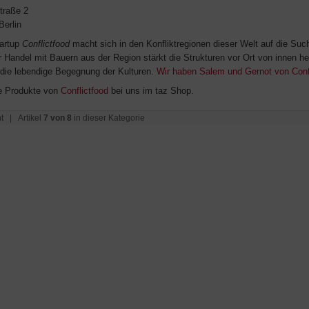
traße 2
Berlin
artup
Conflictfood
macht sich in den Konfliktregionen dieser Welt auf die Suc
r Handel mit Bauern aus der Region stärkt die Strukturen vor Ort von innen he
t die lebendige Begegnung der Kulturen.
Wir haben Salem und Gernot von Confl
e Produkte von
Conflictfood
bei uns im taz Shop.
t
| Artikel
7 von 8
in dieser Kategorie