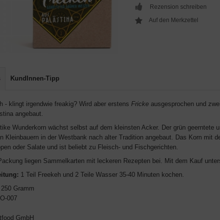
Rezension schreiben
s
KundInnen-Tipp
 - klingt irgendwie freakig? Wird aber erstens
Fricke
ausgesprochen und zweit
ästina angebaut.
tike Wunderkorn wächst selbst auf dem kleinsten Acker. Der grün geerntete un
on Kleinbauern in der Westbank nach alter Tradition angebaut. Das Korn mit
pen oder Salate und ist beliebt zu Fleisch- und Fischgerichten.
Packung liegen Sammelkarten mit leckeren Rezepten bei. Mit dem Kauf unterst
itung:
1 Teil Freekeh und 2 Teile Wasser 35-40 Minuten kochen.
250 Gramm
O-007
ctfood GmbH