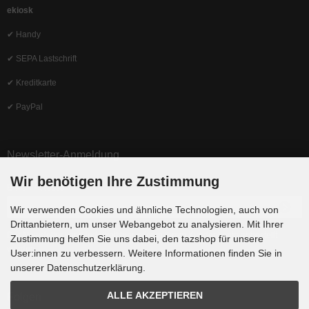
ekiosk
✔ Handy
✔ SEPA Lastschrift
✔ Kreditkarte
✔ PayPal
Newsletter-Anmeldung
Wir benötigen Ihre Zustimmung
E-Mail-Adresse:
Wir verwenden Cookies und ähnliche Technologien, auch von
Drittanbietern, um unser Webangebot zu analysieren. Mit Ihrer
Der Newsletter kann jederzeit hier oder in Ihrem Kundenkonto abbestellt
Zustimmung helfen Sie uns dabei, den tazshop für unsere
werden.
User:innen zu verbessern. Weitere Informationen finden Sie in
unserer Datenschutzerklärung.
ALLE AKZEPTIEREN
Folgen