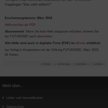
Fragebogen "Was zählt wirklich?"
Erscheinungstermin: März 2018
Heftvorschau als PDF
Abonnement
: Wenn Sie kein Heft verpassen möchten, können Sie
taz FUTURZWEI auch
abonnieren
Alle Hefte sind auch in digitaler Form (PDF) im
eKiosk
erhältlich
.
taz Verlag in Kooperation mit der Stiftung FUTURZWEI, März 2018,
82 Seiten.
« Erster
|
« vorheriger
|
nächster »
|
Letzter »
Mehr über...
Liefer- und Versandkosten
Datenschutz