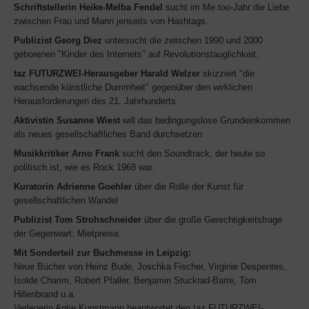
Schriftstellerin Heike-Melba Fendel
sucht im Me too-Jahr die Liebe
zwischen Frau und Mann jenseits von Hashtags.
Publizist Georg Diez
untersucht die zwischen 1990 und 2000
geborenen "Kinder des Internets" auf Revolutionstauglichkeit.
taz FUTURZWEI-Herausgeber Harald Welzer
skizziert "die
wachsende künstliche Dummheit" gegenüber den wirklichen
Herausforderungen des 21. Jahrhunderts.
Aktivistin Susanne Wiest
will das bedingungslose Grundeinkommen
als neues gesellschaftliches Band durchsetzen
Musikkritiker Arno Frank
sucht den Soundtrack, der heute so
politisch ist, wie es Rock 1968 war.
Kuratorin Adrienne Goehler
über die Rolle der Kunst für
gesellschaftlichen Wandel
Publizist Tom Strohschneider
über die große Gerechtigkeitsfrage
der Gegenwart: Mietpreise.
Mit Sonderteil zur Buchmesse in Leipzig:
Neue Bücher von Heinz Bude, Joschka Fischer, Virginie Despentes,
Isolde Charim, Robert Pfaller, Benjamin Stuckrad-Barre, Tom
Hillenbrand u.a.
Verlegerin Antje Kunstmann beantwortet den taz FUTURZWEI-