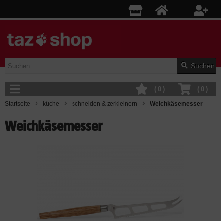
Suchen
(
0
)
(
0
)
Startseite
küche
schneiden & zerkleinern
Weichkäsemesser
Weichkäsemesser