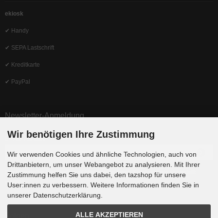
ekiosk
✔ Handy
✔ SEPA Lastschrift
✔ Kreditkarte
✔ PayPal
Newsletter-Anmeldung
Wir benötigen Ihre Zustimmung
E-Mail-Adresse:
Wir verwenden Cookies und ähnliche Technologien, auch von
Drittanbietern, um unser Webangebot zu analysieren. Mit Ihrer
Der Newsletter kann jederzeit hier oder in Ihrem Kundenkonto abbestellt
Zustimmung helfen Sie uns dabei, den tazshop für unsere
werden.
User:innen zu verbessern. Weitere Informationen finden Sie in
unserer Datenschutzerklärung.
ALLE AKZEPTIEREN
Folgen