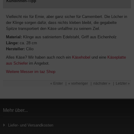
KundInnen-Tipp
Vielleicht nix für Ernie, aber ganz sicher für Camembert. Die Löcher in
der Klinge sorgen dafür, dass nichts kleben bleibt, die gegabelte
Spitze transportiert den Käse unfallfrei zu seinem Ziel.
Material:
Klinge aus satiniertem Edelstahl, Griff aus Eichenholz
Länge:
ca. 28 cm
Hersteller:
Cilio
Alles Käse? Wir haben auch noch ein
Käsehobel
und eine
Käseplatte
aus Schiefer
im Angebot.
Weitere Messer im taz Shop
« Erster
|
« vorheriger
|
nächster »
|
Letzter »
Mehr über...
Liefer- und Versandkosten