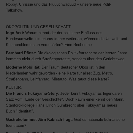
Robby, Chrissie und das Fluuuchwadüüd – unsere neue Polit-
Talkshow.
ÖKOPOLITIK UND GESELLSCHAFT:
Ingo Arzt:
Warum nimmt der der politische Einfluss des
Bundesumweltministeriums immer weiter ab, während die Umwelt- und
Klimaprobleme sich verschärfen? Eine Recherche.
Bernhard Pötter:
Die ökologischen Politikfortschritte der letzten Jahre
kommen nicht durch Straßenproteste, sondern über den Gerichtsweg.
Moderne Mobilität:
Der Traum deutscher Ökos ist in den
Niederlanden wahr geworden - eine Karte für alles: Zug, Metro,
Straßenbahn, Leihfahrrad, Mietauto. Was taugt diese Karte?
KULTUR:
Die Francis Fukuyama-Story
: Jeder kennt Fukuyamas legendären
Satz vom "Ende der Geschichte". Doch kaum einer kennt den Mann.
Stanford-Kollege Hans Ulrich Gumbrecht über Fukuyamas neues
Buch "Identität".
Gastrokolumnist Jörn Kabisch fragt:
Gibt es nationale kulinarische
Identitäten?