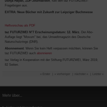
Dunja Hayali, ZDF-Journalistin
, füllt den taz FUTURZWEI-
Fragebogen aus.
EXTRA: Neue Bücher mit Zukunft zur Leipziger Buchmesse
Heftvorschau als PDF
taz FUTURZWEI N°7 Erscheinungsdatum: 12. März.
Der Abo-
Auflage liegt "Movum" bei, das Umweltmagazin des Deutsche
Naturschutzrings (DNR).
Abonnement
: Wenn Sie kein Heft verpassen möchten, können Sie
taz FUTURZWEI auch
abonnieren
taz Verlag in Kooperation mit der Stiftung FUTURZWEI, März 2019,
82 Seiten.
« Erster
|
« vorheriger
|
nächster »
|
Letzter »
Mehr über...