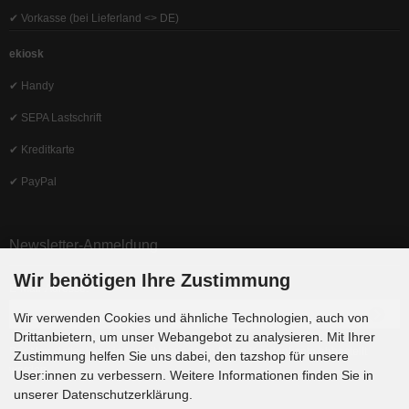
✔ Vorkasse (bei Lieferland <> DE)
ekiosk
✔ Handy
✔ SEPA Lastschrift
✔ Kreditkarte
✔ PayPal
Newsletter-Anmeldung
Wir benötigen Ihre Zustimmung
E-Mail-Adresse:
Wir verwenden Cookies und ähnliche Technologien, auch von
Drittanbietern, um unser Webangebot zu analysieren. Mit Ihrer
Der Newsletter kann jederzeit hier oder in Ihrem Kundenkonto abbestellt
Zustimmung helfen Sie uns dabei, den tazshop für unsere
werden.
User:innen zu verbessern. Weitere Informationen finden Sie in
unserer Datenschutzerklärung.