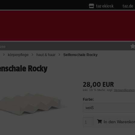
taz ekiosk
taz.de
sse
körperpflege
haut & haar
Seifenschale Rocky
enschale Rocky
28,00 EUR
inkl. 19 % MwSt. zzgl.
Versandkosten
Farbe:
weiß
In den Warenko