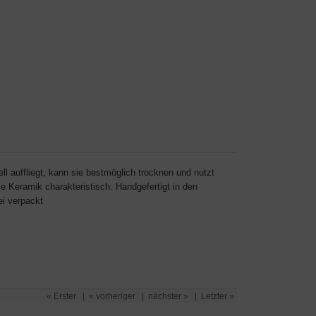
l auffliegt, kann sie bestmöglich trocknen und nutzt
ie Keramik charakteristisch. Handgefertigt in den
ei verpackt
« Erster
|
« vorheriger
|
nächster »
|
Letzter »