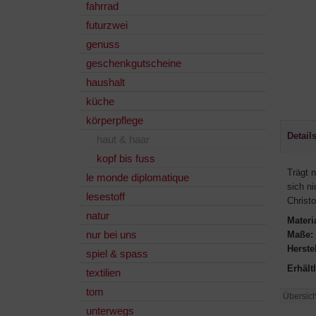
fahrrad
futurzwei
genuss
geschenkgutscheine
haushalt
küche
körperpflege
Detail
haut & haar
kopf bis fuss
Trägt 
le monde diplomatique
sich ni
lesestoff
Christ
natur
Materi
nur bei uns
Maße:
Herstel
spiel & spass
Erhält
textilien
tom
Übersich
unterwegs