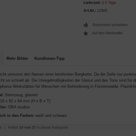
Lieferzeit:
3-5 Tage
Art.Nr.:
12965
Rezension schreiben
s
Mehr Bilder
KundInnen-Tipp
nicht umsonst den Namen einer berühmten Bergkette. Da die Seife nur punktuel
cht so schnell ab. Die Unregelmäßigkeiten der Glasur und des Tons sind für d
ophorus-Werkstätten für Menschen mit Behinderung in Fürstenwalde. Plastikfr
al:
Steinzeug, glasiert
16 x 92 x 64 mm (H x B x T)
ler:
OBA studios
lich in den Farben:
weiß und schwarz
t
| Artikel
10 von 37
in dieser Kategorie