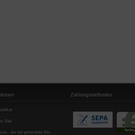
ationen
Zahlungsmethoden
rtifikat
az Rad
sso - der fair gehandelte Bio-