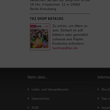
Besuchen Sie den taz Shop von 10 bis
18 Uhr, Friedrichstr. 21 in 10969
Berlin-Kreuzberg
TAZ SHOP KATALOG
Zu schön, um Ware zu
sein. Einfach im pdf
blättern oder gemütlich
zuhause aus Papier.
Kostenlos anfordern:
tazshop@taz.de
Mehr über...
Inform
Liefer- und Versandkosten
Bio-Ze
Datenschutz
Das t
AGB
tazpre