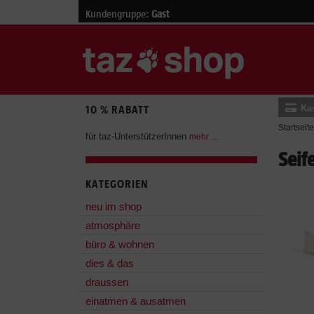
Kundengruppe:
Gast
Ka
10 % RABATT
Startseite
für taz-UnterstützerInnen
mehr ...
Seif
KATEGORIEN
neu im shop
atmosphäre
büro & wohnen
dies & das
draussen
einatmen & ausatmen