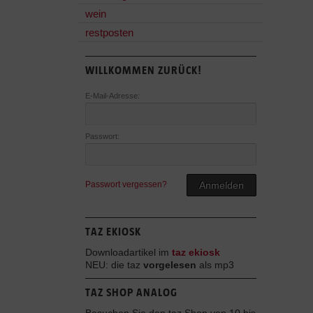
wein
restposten
WILLKOMMEN ZURÜCK!
E-Mail-Adresse:
Passwort:
Passwort vergessen?
Anmelden
TAZ EKIOSK
Downloadartikel im
taz ekiosk
NEU: die taz
vorgelesen
als mp3
TAZ SHOP ANALOG