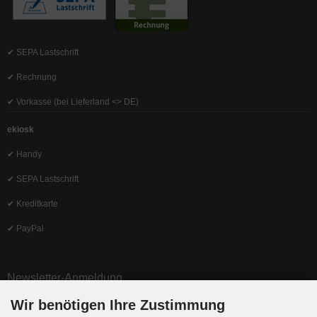
✔ SEPA Lastschrift
✔ Rechnung
✔ Vorkasse (bei Lieferland <> DE)
ekiosk
✔ Handy
✔ SEPA Lastschrift
✔ Kreditkarte
✔ PayPal
Newsletter-Anmeldung
Wir benötigen Ihre Zustimmung
E-Mail-Adresse: