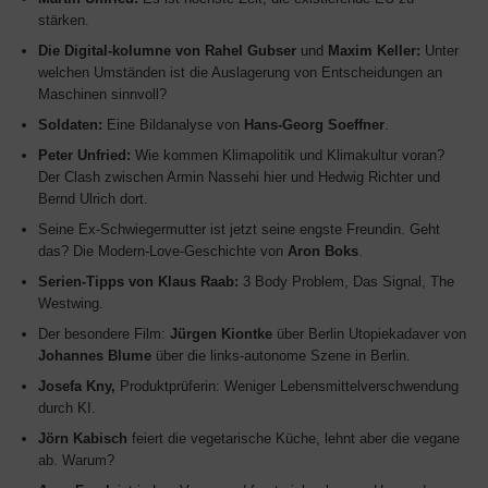
stärken.
Die Digital-kolumne von Rahel Gubser
und
Maxim Keller:
Unter
welchen Umständen ist die Auslagerung von Entscheidungen an
Maschinen sinnvoll?
Soldaten:
Eine Bildanalyse von
Hans-Georg Soeffner
.
Peter Unfried:
Wie kommen Klimapolitik und Klimakultur voran?
Der Clash zwischen Armin Nassehi hier und Hedwig Richter und
Bernd Ulrich dort.
Seine Ex-Schwiegermutter ist jetzt seine engste Freundin. Geht
das? Die Modern-Love-Geschichte von
Aron Boks
.
Serien-Tipps von Klaus Raab:
3 Body Problem, Das Signal, The
Westwing.
Der besondere Film:
Jürgen Kiontke
über Berlin Utopiekadaver von
Johannes Blume
über die links-autonome Szene in Berlin.
Josefa Kny,
Produktprüferin: Weniger Lebensmittelverschwendung
durch KI.
Jörn Kabisch
feiert die vegetarische Küche, lehnt aber die vegane
ab. Warum?