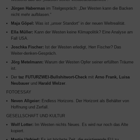
Jürgen Habermas
im Titelgespräch: „Der Westen kann die Backen
nicht mehr aufblasen.“
Maja Göpel:
Was ist „unser Standort“ in der neuen Weltrealität.
Ella Müller:
Kann der Westen keine Klimapolitik? Eine Analyse am
Fall USA.
Joschka Fischer:
Ist der Westen erledigt, Herr Fischer? Das
Weiter-denken-Gespräch.
Jörg Metelmann:
Warum der Westen Opfer seiner erfüllten Träume
ist.
Der
taz FUTURZWEI-Bullshitwort-Check
mit
Arno Frank, Luisa
Neubauer
und
Harald Welzer
.
FOTOESSAY
Neven Allgeier:
Endless Horizons. Der Horizont als Behälter von
Hoffnung und Zerfall.
GESELLSCHAFT UND KULTUR
Wolf Lotter:
Im Westen nichts Neues. Es wird nur noch das Alte
kopiert.
Martin Unfried:
Es ist höchste Zeit, die existierende EU zu