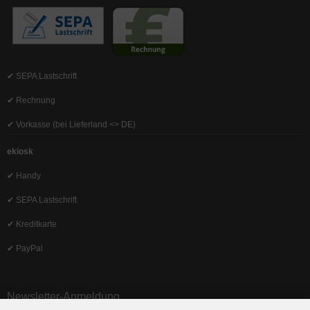
✔ SEPA Lastschrift
✔ Rechnung
✔ Vorkasse (bei Lieferland <> DE)
ekiosk
✔ Handy
✔ SEPA Lastschrift
✔ Kreditkarte
✔ PayPal
Newsletter-Anmeldung