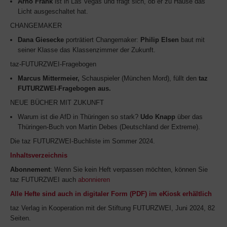
Arno Frank
ist in Las Vegas und fragt sich, ob er zu Hause das
Licht ausgeschaltet hat.
CHANGEMAKER
Dana Giesecke
porträtiert Changemaker:
Philip Elsen
baut mit
seiner Klasse das Klassenzimmer der Zukunft.
taz-FUTURZWEI-Fragebogen
Marcus Mittermeier,
Schauspieler (München Mord), füllt den
taz
FUTURZWEI-Fragebogen aus.
NEUE BÜCHER MIT ZUKUNFT
Warum ist die AfD in Thüringen so stark?
Udo Knapp
über das
Thüringen-Buch von Martin Debes (Deutschland der Extreme).
Die taz FUTURZWEI-Buchliste im Sommer 2024.
Inhaltsverzeichnis
Abonnement
: Wenn Sie kein Heft verpassen möchten, können Sie
taz FUTURZWEI auch
abonnieren
Alle Hefte sind auch in digitaler Form (PDF) im eKiosk erhältlich
taz Verlag in Kooperation mit der Stiftung FUTURZWEI, Juni 2024, 82
Seiten.