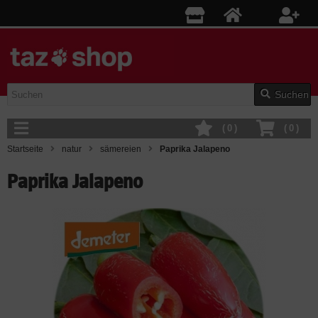
Suchen
(
0
)
(
0
)
Startseite
natur
sämereien
Paprika Jalapeno
Paprika Jalapeno