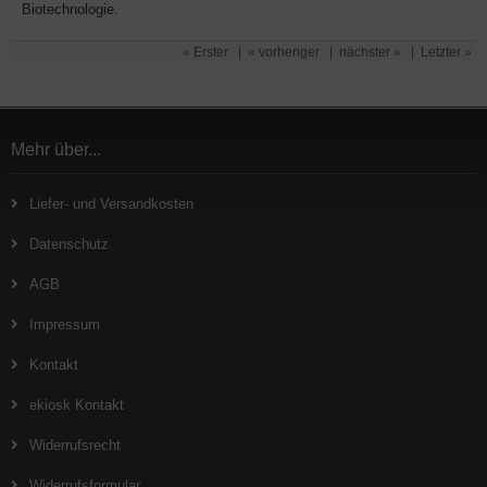
Biotechnologie.
« Erster
|
« vorheriger
|
nächster »
|
Letzter »
Mehr über...
Liefer- und Versandkosten
Datenschutz
AGB
Impressum
Kontakt
ekiosk Kontakt
Widerrufsrecht
Widerrufsformular