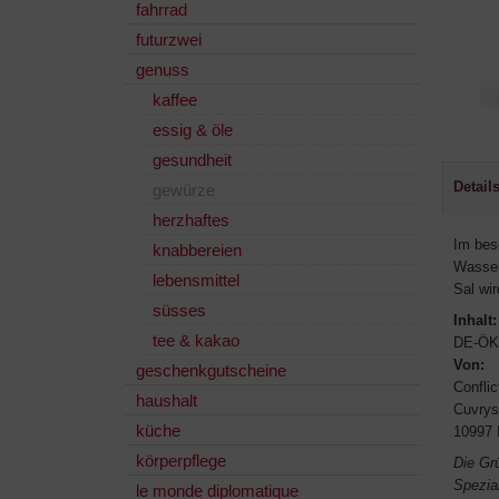
fahrrad
futurzwei
genuss
kaffee
essig & öle
gesundheit
Detail
gewürze
herzhaftes
Im bes
knabbereien
Wasser
lebensmittel
Sal wi
süsses
Inhalt:
tee & kakao
DE-ÖK
Von:
geschenkgutscheine
Confli
haushalt
Cuvrys
küche
10997 
körperpflege
Die Grü
Spezial
le monde diplomatique