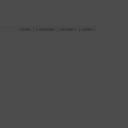
« Erster
|
« vorheriger
|
nächster »
|
Letzter »