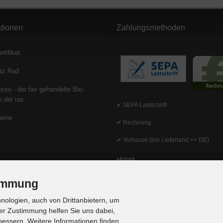
ationen
Zahlungsmethoden
rtifikat
az Rad
sso - der fair gehandelte Bio-
 der taz
✔ SEPA Lastschrift
eine
✔ Rechnung
✔ Vorkasse (bei Lieferland <> DE)
ekiosk
✔ Handy
timmung
✔ SEPA Lastschrift
ologien, auch von Drittanbietern, um
er Zustimmung helfen Sie uns dabei,
✔ Kreditkarte
bessern. Weitere Informationen finden