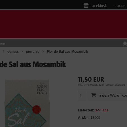
taz ekiosk
taz.de
sse
genuss
gewürze
Flor de Sal aus Mosambik
 de Sal aus Mosambik
11,50 EUR
inkl. 7 % MwSt. zzgl.
Versandkosten
In den Warenko
Lieferzeit:
3-5 Tage
Art.Nr.:
13505