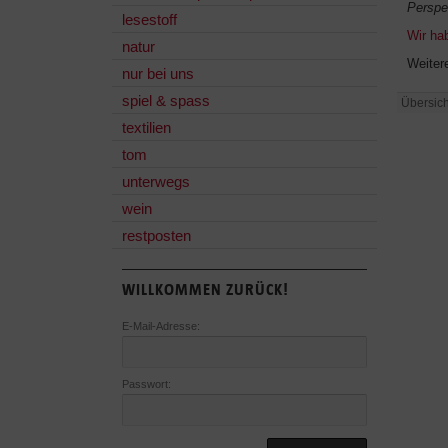
Perspe
lesestoff
Wir ha
natur
Weiter
nur bei uns
spiel & spass
Übersich
textilien
tom
unterwegs
wein
restposten
WILLKOMMEN ZURÜCK!
E-Mail-Adresse:
Passwort: