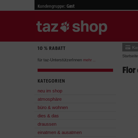
Kundengruppe:
Gast
Ka
10 % RABATT
Startseite
für taz-UnterstützerInnen
mehr ...
Flor
KATEGORIEN
neu im shop
atmosphäre
büro & wohnen
dies & das
draussen
einatmen & ausatmen