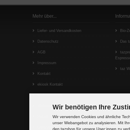
Mehr über...
Inform
Liefer- und Versandkosten
Bio-Ze
Datenschutz
Das t
AGB
tazpre
Espresso
Impressum
taz W
Kontakt
ekiosk Kontakt
Widerrufsrecht
Wir benötigen Ihre Zus
Widerrufsformular
Rabatt
Wir verwenden Cookies und ähnliche Techn
unser Webangebot zu analysieren. Mit Ihr
Lieferzeit
den tazshop für unsere User:innen zu ver