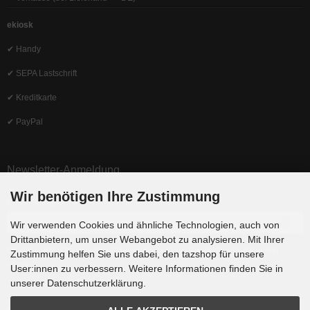
ekiosk
✔ Handy
✔ SEPA Lastschrift
✔ Kreditkarte
✔ PayPal
Newsletter-Anmeldung
Wir benötigen Ihre Zustimmung
E-Mail-Adresse:
Wir verwenden Cookies und ähnliche Technologien, auch von
Drittanbietern, um unser Webangebot zu analysieren. Mit Ihrer
Der Newsletter kann jederzeit hier oder in Ihrem Kundenkonto abbestellt
Zustimmung helfen Sie uns dabei, den tazshop für unsere
werden.
User:innen zu verbessern. Weitere Informationen finden Sie in
unserer Datenschutzerklärung.