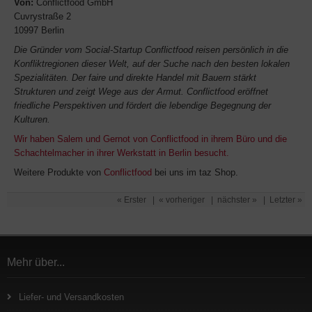
Von:
Conflictfood GmbH
Cuvrystraße 2
10997 Berlin
Die Gründer vom Social-Startup Conflictfood reisen persönlich in die
Konfliktregionen dieser Welt, auf der Suche nach den besten lokalen
Spezialitäten. Der faire und direkte Handel mit Bauern stärkt
Strukturen und zeigt Wege aus der Armut. Conflictfood eröffnet
friedliche Perspektiven und fördert die lebendige Begegnung der
Kulturen.
Wir haben Salem und Gernot von Conflictfood in ihrem Büro und die
Schachtelmacher in ihrer Werkstatt in Berlin besucht.
Weitere Produkte von
Conflictfood
bei uns im taz Shop.
« Erster
|
« vorheriger
|
nächster »
|
Letzter »
Mehr über...
Liefer- und Versandkosten