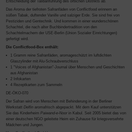
Entscheidung der Talibanführung des örtlichen Distrikts ab.
Das Aroma der tiefroten Safranfäden von Conflictfood erinnern an
süßen Tabak, duftender Vanille und salziger Erde. Sie sind frei von
Pestiziden und Gentechnik. Und kommen in einer wunderschönen
Schachtel, die nach alter Buchbindertradition von den
Schachtelmachern der USE-Berlin (Union Sozialer Einrichtungen)
gefertigt wird.
Die Conflictfood-Box enthält:
1 Gramm reine Safranfäden, aromageschützt im luftdichten
Glaszylinder mit Alu-Schraubverschluss
1 "Voices of Afghanistan"-Journal über Menschen und Geschichten
aus Afghanistan
2 Infokarten
4 Rezeptkarten zum Sammeln
DE-ÖKO-070
Der Safran wird von Menschen mit Behinderung in der Berliner
Werkstatt
Delfin
aromafrisch abgepackt. Mit dem Kauf unterstützen
Sie das Kinderheim
Paiwand-e-Noor
in Kabul. Seit 2005 bietet das von
einer deutschen NGO geleitete Heim ein Zuhause für kriegsversehrte
Mädchen und Jungen.