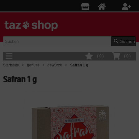
Suchen
(
0
)
(
0
)
Startseite
genuss
gewürze
Safran 1 g
Safran 1 g