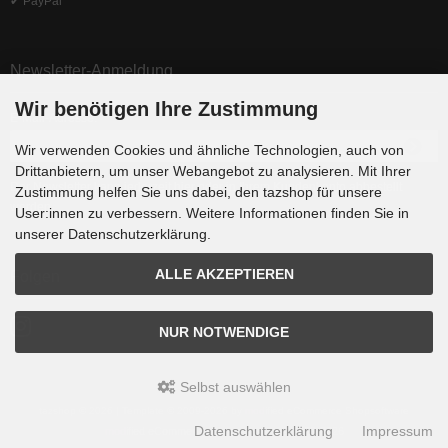
✔ PayPal
Newsletter-Anmeldung
Wir benötigen Ihre Zustimmung
E-Mail-Adresse:
Wir verwenden Cookies und ähnliche Technologien, auch von
Drittanbietern, um unser Webangebot zu analysieren. Mit Ihrer
Der Newsletter kann jederzeit hier oder in Ihrem Kundenkonto abbestellt
Zustimmung helfen Sie uns dabei, den tazshop für unsere
werden.
User:innen zu verbessern. Weitere Informationen finden Sie in
unserer Datenschutzerklärung.
ALLE AKZEPTIEREN
Folgen
NUR NOTWENDIGE
Selbst auswählen
tazshop © 2026 | Template © 2009-2026 by
mod
ified eCommerce Shopsoftware
Datenschutzerklärung
Impressum
mod
ified eCommerce Shopsoftware © 2009-2026